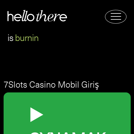
is
b
u
r
n
i
n
g
t
7Slots Casino Mobil Giriş
▶️