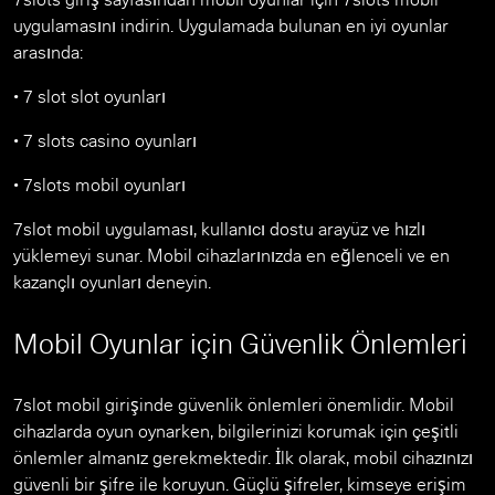
7slots giriş sayfasından mobil oyunlar için 7slots mobil
uygulamasını indirin. Uygulamada bulunan en iyi oyunlar
arasında:
• 7 slot slot oyunları
• 7 slots casino oyunları
• 7slots mobil oyunları
7slot mobil uygulaması, kullanıcı dostu arayüz ve hızlı
yüklemeyi sunar. Mobil cihazlarınızda en eğlenceli ve en
kazançlı oyunları deneyin.
Mobil Oyunlar için Güvenlik Önlemleri
7slot mobil girişinde güvenlik önlemleri önemlidir. Mobil
cihazlarda oyun oynarken, bilgilerinizi korumak için çeşitli
önlemler almanız gerekmektedir. İlk olarak, mobil cihazınızı
güvenli bir şifre ile koruyun. Güçlü şifreler, kimseye erişim