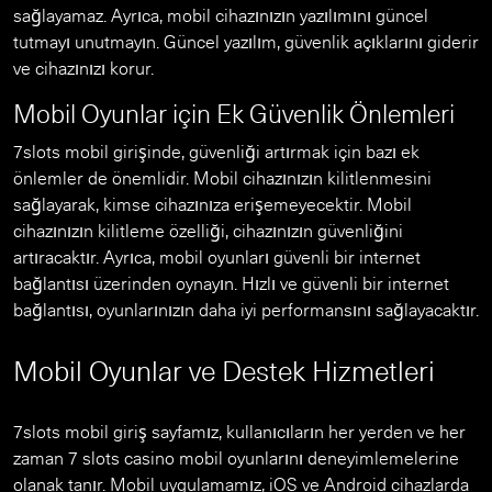
sağlayamaz. Ayrıca, mobil cihazınızın yazılımını güncel
tutmayı unutmayın. Güncel yazılım, güvenlik açıklarını giderir
ve cihazınızı korur.
Mobil Oyunlar için Ek Güvenlik Önlemleri
7slots mobil girişinde, güvenliği artırmak için bazı ek
önlemler de önemlidir. Mobil cihazınızın kilitlenmesini
sağlayarak, kimse cihazınıza erişemeyecektir. Mobil
cihazınızın kilitleme özelliği, cihazınızın güvenliğini
artıracaktır. Ayrıca, mobil oyunları güvenli bir internet
bağlantısı üzerinden oynayın. Hızlı ve güvenli bir internet
bağlantısı, oyunlarınızın daha iyi performansını sağlayacaktır.
Mobil Oyunlar ve Destek Hizmetleri
7slots mobil giriş sayfamız, kullanıcıların her yerden ve her
zaman 7 slots casino mobil oyunlarını deneyimlemelerine
olanak tanır. Mobil uygulamamız, iOS ve Android cihazlarda