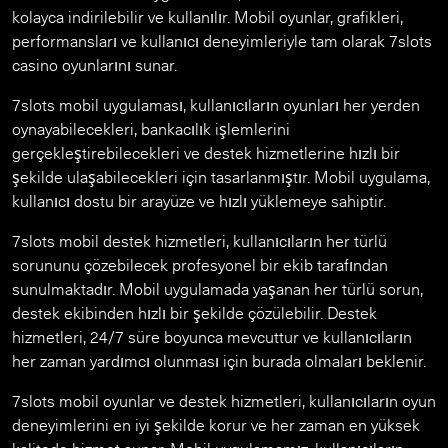
kolayca indirilebilir ve kullanılır. Mobil oyunlar, grafikleri,
performansları ve kullanıcı deneyimleriyle tam olarak 7slots
casino oyunlarını sunar.
7slots mobil uygulaması, kullanıcıların oyunları her yerden
oynayabilecekleri, bankacılık işlemlerini
gerçekleştirebilecekleri ve destek hizmetlerine hızlı bir
şekilde ulaşabilecekleri için tasarlanmıştır. Mobil uygulama,
kullanıcı dostu bir arayüze ve hızlı yüklemeye sahiptir.
7slots mobil destek hizmetleri, kullanıcıların her türlü
sorununu çözebilecek profesyonel bir ekib tarafından
sunulmaktadır. Mobil uygulamada yaşanan her türlü sorun,
destek ekibinden hızlı bir şekilde çözülebilir. Destek
hizmetleri, 24/7 süre boyunca mevcuttur ve kullanıcıların
her zaman yardımcı olunması için burada olmaları beklenir.
7slots mobil oyunlar ve destek hizmetleri, kullanıcıların oyun
deneyimlerini en iyi şekilde korur ve her zaman en yüksek